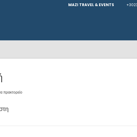
MAZI TRAVEL & EVENTS
+302
ή
να πρακτορείο
ήστη