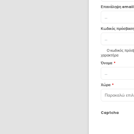
Επανάληψη email
Κωδικός πρόσβασ
Ο κωδικός πρόσβα
χαρακτήρα
Όνομα
*
Χώρα
*
Captcha