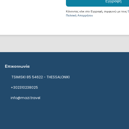
Εγγραφή
Κάνοντας κλικ στο Εγγραφή, συμφωνώ με τους
Πολιτική Απορρήτου
Επικοινωνία
TSIMISKI 85 54622 - THESSALONIKI
+302310238025
info@mazi.travel