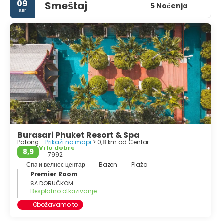
09
Smeštaj
5 Noćenja
авг
Burasari Phuket Resort & Spa
Patong -
Prikaži na mapi
> 0,8 km od Centar
Vrlo dobro
8,9
7992
Спа и велнес центар
Bazen
Plaža
Premier Room
SA DORUČKOM
Besplatno otkazivanje
Obožavamo to