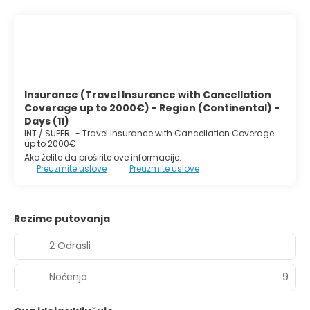
Insurance (Travel Insurance with Cancellation
Coverage up to 2000€) - Region (Continental) -
Days (11)
INT / SUPER
-
Travel Insurance with Cancellation Coverage
up to 2000€
Ako želite da proširite ove informacije:
Preuzmite uslove
Preuzmite uslove
Rezime putovanja
2 Odrasli
Noćenja
9