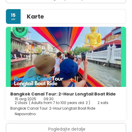
15
Karte
авг
Bangkok Canal Tour: 2-Hour Longtail Boat Ride
15 avg 2025
09:30
2 Ulazs
(
Adults from 7 to 100 years old: 2
)
2 sats
Bangkok Canal Tour: 2-Hour Longtail Boat Ride
Nepovratno
Pogledajte detalje