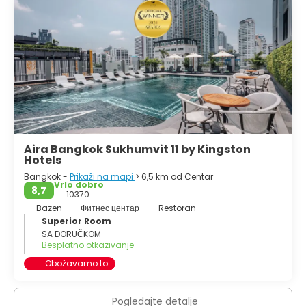
Aira Bangkok Sukhumvit 11 by Kingston
Hotels
Bangkok -
Prikaži na mapi
> 6,5 km od Centar
Vrlo dobro
8,7
10370
Bazen
Фитнес центар
Restoran
Superior Room
SA DORUČKOM
Besplatno otkazivanje
Obožavamo to
Pogledajte detalje