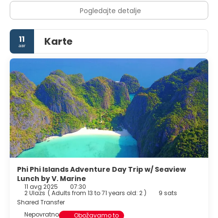
Pogledajte detalje
11
Karte
авг
Phi Phi Islands Adventure Day Trip w/ Seaview
Lunch by V. Marine
11 avg 2025
07:30
2 Ulazs
(
Adults from 13 to 71 years old: 2
)
9 sats
Shared Transfer
Nepovratno
Obožavamo to