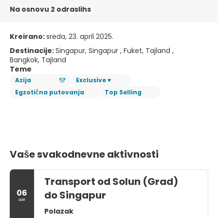
Na osnovu 2 odraslihs
Kreirano:
sreda, 23. april 2025.
Destinacije:
Singapur, Singapur , Fuket, Tajland ,
Bangkok, Tajland
Teme
Azija
Exclusive ♥
Egzotična putovanja
Top Selling
Vaše svakodnevne aktivnosti
Transport od Solun (Grad)
06
do Singapur
авг
Polazak