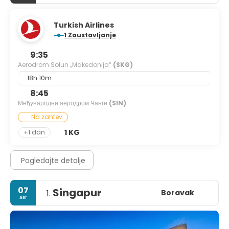
Turkish Airlines
1 Zaustavljanje
9:35
Aerodrom Solun „Makedonija“
(SKG)
18h 10m
8:45
Међународни аеродром Чанги
(SIN)
Na zahtev
1 KG
+1 dan
Pogledajte detalje
07
Singapur
Boravak
1.
авг