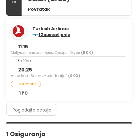
авг
Povratak
Turkish Airlines
1 Zaustavljanje
11:15
Међународни аеродром Суварнабхуми
(BKK)
13h 10m
20:25
Aerodrom Solun „Makedonija“
(SKG)
Na zahtev
1 PC
Pogledajte detalje
1 Osiguranja