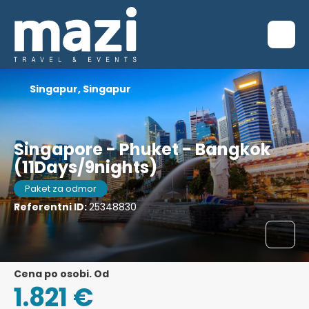
Singapur, Singapur
Singapore - Phuket - Bangkok
(11Days/9nights)
Paket za odmor
Referentni ID:
25348830
Cena po osobi. Od
1.821 €