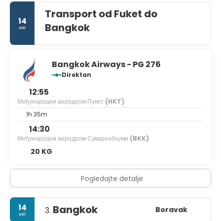
Transport od Fuket do
14
Bangkok
авг
Bangkok Airways - PG 276
Direktan
12:55
Међународни аеродром Пукет
(HKT)
1h 35m
14:30
Међународни аеродром Суварнабхуми
(BKK)
20 KG
Pogledajte detalje
14
Bangkok
Boravak
3.
авг