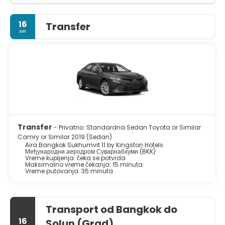
16
Transfer
авг
Transfer
- Privatno: Standardna Sedan Toyota or Similar
Camry or Similar 2019 (Sedan)
Aira Bangkok Sukhumvit 11 by Kingston Hotels
Међународни аеродром Суварнабхуми (BKK)
Vreme kupljenja: čeka se potvrda
Maksimalno vreme čekanja: 15 minuta
Vreme putovanja: 35 minuta
Transport od Bangkok do
16
Solun (Grad)