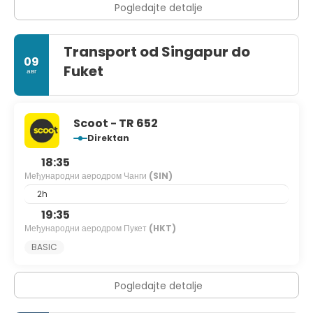
Pogledajte detalje
Transport od Singapur do
09
Fuket
авг
Scoot - TR 652
Direktan
18:35
Међународни аеродром Чанги
(SIN)
2h
19:35
Међународни аеродром Пукет
(HKT)
BASIC
Pogledajte detalje