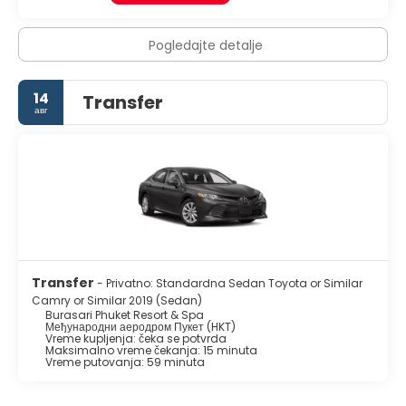
Pogledajte detalje
14
Transfer
авг
Transfer
- Privatno: Standardna Sedan Toyota or Similar
Camry or Similar 2019 (Sedan)
Burasari Phuket Resort & Spa
Међународни аеродром Пукет (HKT)
Vreme kupljenja: čeka se potvrda
Maksimalno vreme čekanja: 15 minuta
Vreme putovanja: 59 minuta