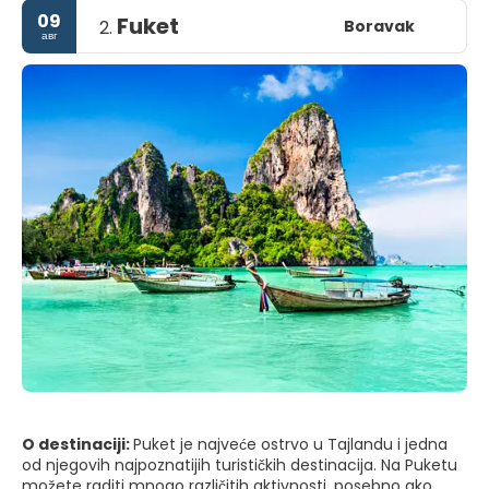
09
Fuket
Boravak
2.
авг
O destinaciji:
Puket je najveće ostrvo u Tajlandu i jedna
od njegovih najpoznatijih turističkih destinacija. Na Puketu
možete raditi mnogo različitih aktivnosti, posebno ako