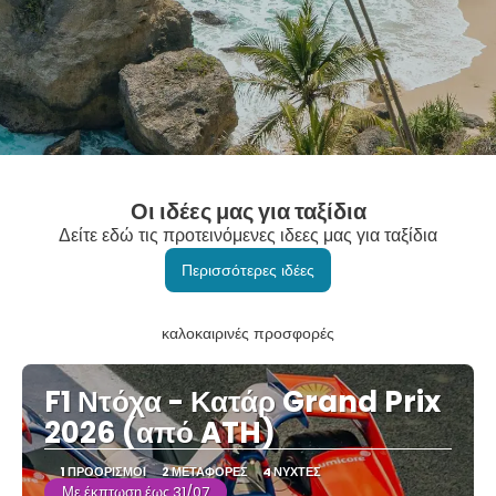
Οι ιδέες μας για ταξίδια
Δείτε εδώ τις προτεινόμενες ιδεες μας για ταξίδια
Περισσότερες ιδέες
καλοκαιρινές προσφορές
F1 Ντόχα - Κατάρ Grand Prix
2026 (από ATH)
1 ΠΡΟΟΡΙΣΜΟΊ
2 ΜΕΤΑΦΟΡΈΣ
4 ΝΎΧΤΕΣ
Με έκπτωση έως 31/07