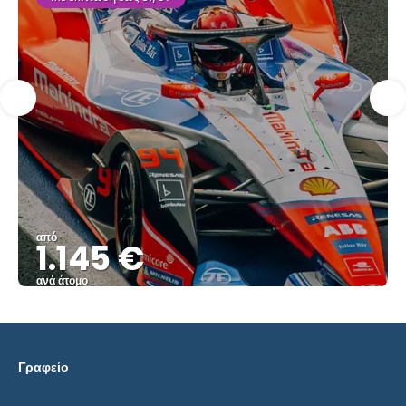
από
1.145 €
ανά άτομο
Δείτε το
Γραφείο