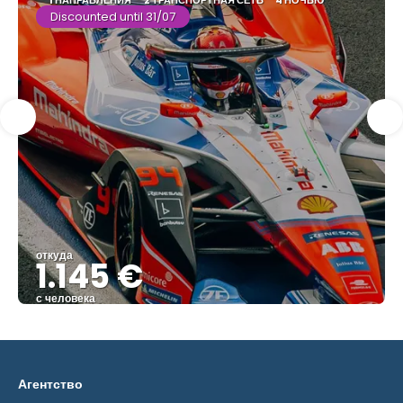
Discounted until 31/07
откуда
1.145 €
с человека
Видеть
Агентство