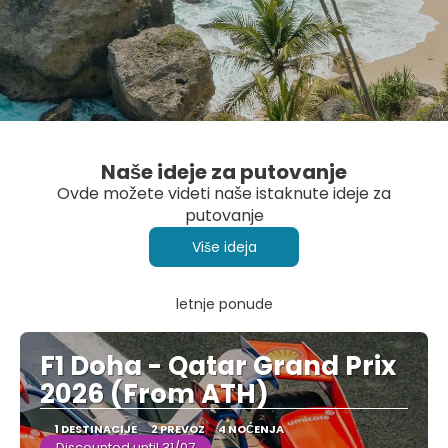
Naše ideje za putovanje
Ovde možete videti naše istaknute ideje za
putovanje
Više ideja
letnje ponude
F1 Doha - Qatar Grand Prix
2026 (From ATH)
1 DESTINACIJE
2 PREVOZ
4 NOĆENJA
Discounted until 31/07