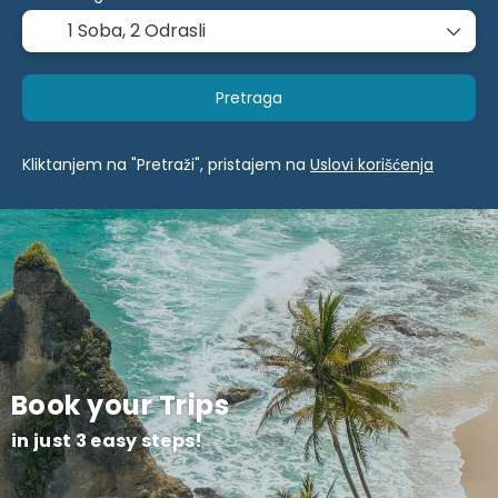
1 Soba,
2 Odrasli
Pretraga
Kliktanjem na "Pretraži", pristajem na
Uslovi korišćenja
Book your Trips
in just 3 easy steps!