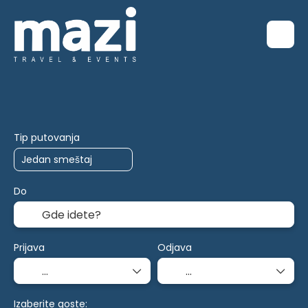
Smeštaj
Transport+hotel
Više de
+
Tip putovanja
Do
Prijava
Odjava
Izaberite goste: