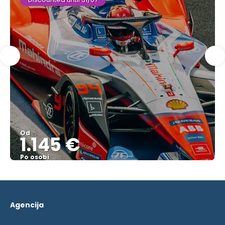
Od
1.145 €
Po osobi
Pogledajte
Agencija